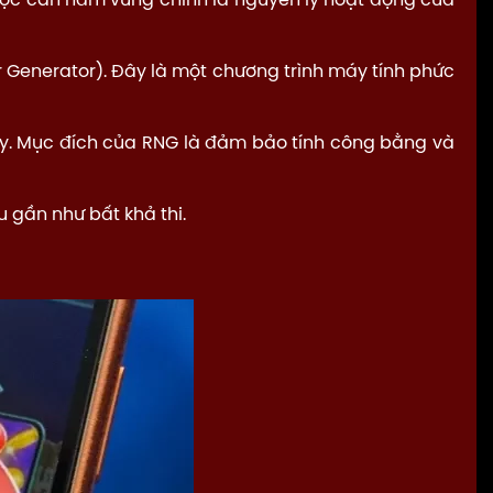
 Generator). Đây là một chương trình máy tính phức
ày. Mục đích của RNG là đảm bảo tính công bằng và
 gần như bất khả thi.