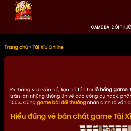
Bỏ
qua
nội
dung
GAME BÀI ĐỔI THƯ
Trang chủ
»
Tài Xỉu Online
SỰ THẬT ĐẰNG 
Đi thẳng vào vấn đề, liệu có tồn tại
lỗ hổng game T
tràn lan những thông tin về các công cụ hack, ph
100%. Cùng
game bài đổi thưởng
nhận định rõ vấn đ
Hiểu đúng về bản chất game Tài Xỉ