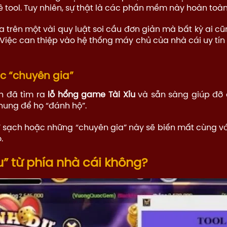
 tool. Tuy nhiên, sự thật là các phần mềm này hoàn toà
trên một vài quy luật soi cầu đơn giản mà bất kỳ ai cũ
 Việc can thiệp vào hệ thống máy chủ của nhà cái uy tín l
ác “chuyên gia”
h đã tìm ra
lỗ hổng game Tài Xỉu
và sẵn sàng giúp đỡ 
hung để họ “đánh hộ”.
” sạch hoặc những “chuyên gia” này sẽ biến mất cùng với
.
u” từ phía nhà cái không?