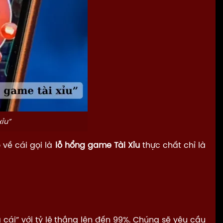
ỉu”
 về cái gọi là
lỗ hổng game Tài Xỉu
thực chất chỉ là
ái” với tỷ lệ thắng lên đến 99%. Chúng sẽ yêu cầu